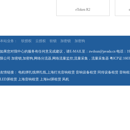
eToken R2
本站业务：
软授权
云授权
软锁
加密锁
加密狗
如果您对我中心的服务有任何意见或建议，请E-MAIL至：zwdsun@javada.cn 电话：1
限公司 加密锁,加密狗,网络分流器,网络流量监控,流量采集，流量采集器
粤ICP证:1603
友情链接：
电机绑扎线
绑扎线
,
上海灯光音响租赁
音响设备租赁
同传设备租赁
音响租
LED屏租赁
上海音响租赁
上海led屏租赁
风机