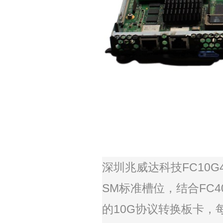
深圳兆威达科技
FC10G
SM
标准槽位，结合
FC4
的
10G
协议转换板卡，