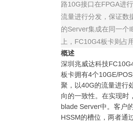
路
10G
接口在
FPGA
进
流量进行分发，保证数
的
Server
集成在同一个
I
上，
FC10G4
板卡则占
概述
深圳兆威达科技
FC10G
板卡拥有
4
个
10GE/POS
聚，以
40G
的流量进行
向的一致性。在实现时
blade Server
中。客户
HSSM
的槽位，两者通