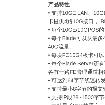
产品特性
•
支持
10GE LAN
、
10G
卡提供
4
路
10G
接口，
IB
•
每个
10GE/10GPOS
的
•
每个
Blade
可以从最多
40G
流量。
•
每块
FC10G4
板卡可以
•
每个
Blade Server
还有
各有一路
FE
管理通道相
•
可达到
64
字节线速转
•
支持最小
8
字节的报文
•
支持
IP
段
28~1500
字节