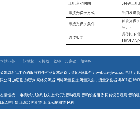
上电启动时间
5
秒钟上电
串接光保护方式
关闭发送
触发光保
串接光保护条件
启。）
透传以下
透传报文
1
层
VLAN
本站业务：
软授权
云授权
软锁
加密锁
加密狗
如果您对我中心的服务有任何意见或建议，请E-MAIL至：zwdsun@javada.cn 电话：1
限公司 加密锁,加密狗,网络分流器,网络流量监控,流量采集，流量采集器
粤ICP证:1603
友情链接：
电机绑扎线
绑扎线
,
上海灯光音响租赁
音响设备租赁
同传设备租赁
音响租
LED屏租赁
上海音响租赁
上海led屏租赁
风机