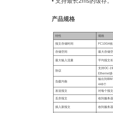
•
支持最长
2ms
的缓存。
产品规格
特性
规格
报文存储时间
FC10G4
收
存储空间
最大存储
最大输入流量
平均报文
支持
OC-1
协议
Ethernet
多
输出到
IBM
负载均衡
448
个
发送报文
对每个报
丢弃报文
收到服务
插入新报文
收到服务