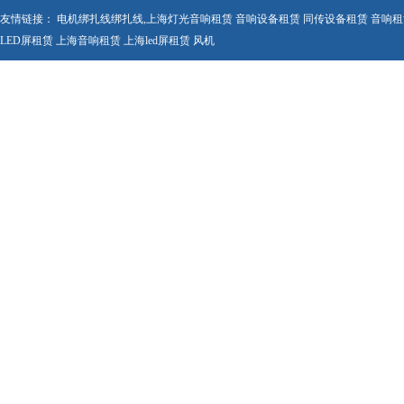
友情链接：
电机绑扎线
绑扎线
,
上海灯光音响租赁
音响设备租赁
同传设备租赁
音响租
LED屏租赁
上海音响租赁
上海led屏租赁
风机