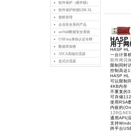
软件保护（硬件锁）
软件保护软锁LDK SL
授权管理
企业安全系列产品
secWall数据安全系统
HASP 
USB key身份认证令牌
用于网
数据库加密
HASP 
ATCA高端分流器
一台计算
软件拷贝
盒式分流器
限制同时
控制高达1
HASP H
可以限制
4KB内存
不重复的3
可存储11
使用RS
内嵌的(On
128位A
通用API
支持Wind
跨平台US