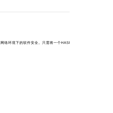
在网络环境下的软件安全。只需将一个HASP HL Net加密锁连入到网